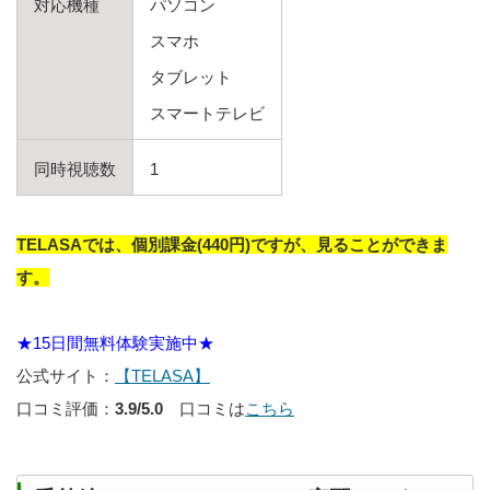
対応機種
パソコン
スマホ
タブレット
スマートテレビ
同時視聴数
1
TELASAでは、個別課金(440円)ですが、見ることができま
す。
★15日間無料体験実施中★
公式サイト：
【TELASA】
口コミ評価：
3.9/5.0
口コミは
こちら