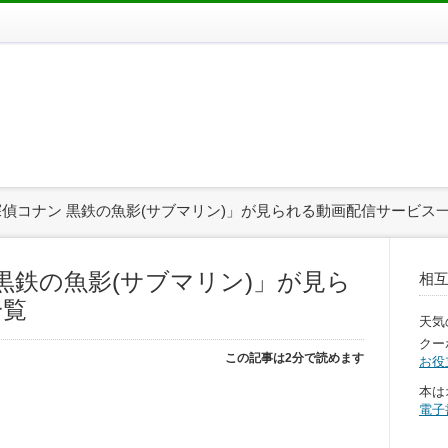
探偵コナン 黒鉄の魚影(サブマリン)」が見られる動画配信サービス
黒鉄の魚影(サブマリン)」が見ら
相
一覧
天気
クー
この記事は2分で読めます
お役
本は
電子