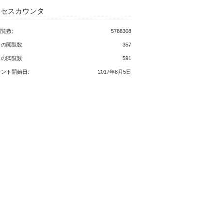
クセスカウンタ
覧数:
5788308
の閲覧数:
357
の閲覧数:
591
ント開始日:
2017年8月5日