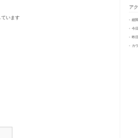
ア
しています
総閲
今日
昨日
カウ