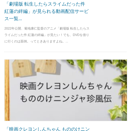
「劇場版 転生したらスライムだった件
紅蓮の絆編」が見られる動画配信サービ
ス一覧...
2022年公開、菊地康仁監督のアニメ「劇場版 転生したらス
ライムだった件 紅蓮の絆編」が見たい！でも、DVDを借り
に行くのは面倒。ってときありますよね。...
「映画クレヨンしんちゃん もののけニン